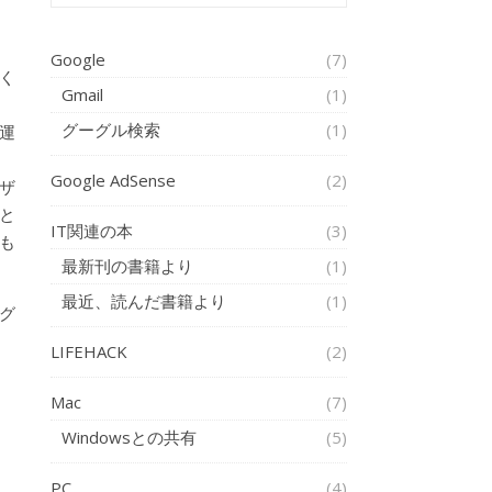
Google
(7)
く
Gmail
(1)
グーグル検索
(1)
運
Google AdSense
(2)
ザ
と
IT関連の本
(3)
も
最新刊の書籍より
(1)
最近、読んだ書籍より
(1)
グ
LIFEHACK
(2)
Mac
(7)
Windowsとの共有
(5)
PC
(4)