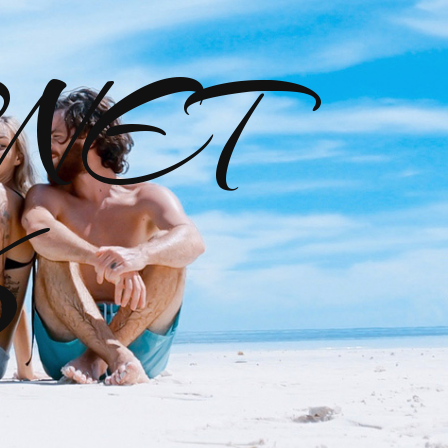
NET
K