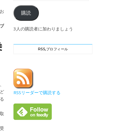
お
購読
証プ
3人の購読者に加わりましょう
乗
RSS,プロフィール
ず、
ど
RSSリーダーで購読する
きる
取
受