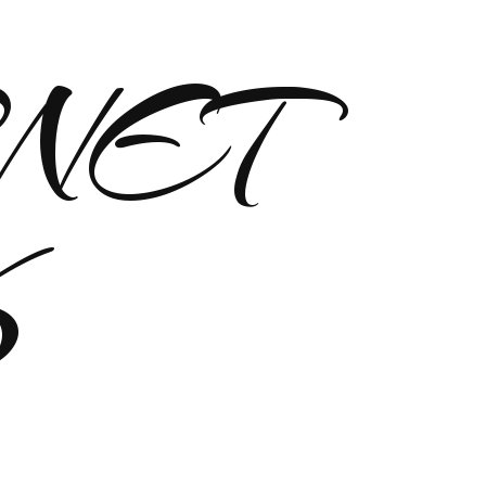
NET
K