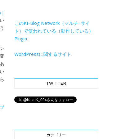
|
い
このKI-Blog Network（マルチ･サイ
う
ト）で使われている（動作している）
Plugin
.
ウン
WordPressに関するサイト
.
、変
あ
い
ら
TWITTER
証プ
カテゴリー