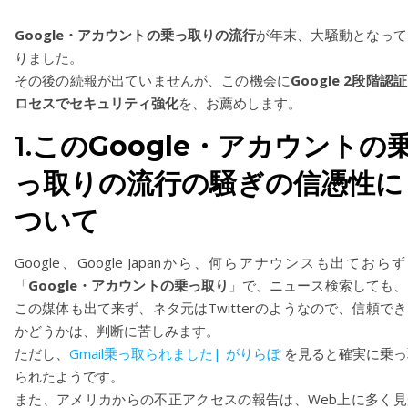
Google・アカウントの乗っ取りの流行
が年末、大騒動となって
りました。
その後の続報が出ていませんが、この機会に
Google 2段階認
ロセスでセキュリティ強化
を、お薦めします。
1.この
Google・アカウントの
っ取りの流行の騒ぎの信憑性に
ついて
Google、Google Japanから、何らアナウンスも出ておら
「
Google・アカウントの乗っ取り
」で、ニュース検索しても、
この媒体も出て来ず、ネタ元はTwitterのようなので、信頼で
かどうかは、判断に苦しみます。
ただし、
Gmail乗っ取られました| がりらぼ
を見ると確実に乗っ
られたようです。
また、アメリカからの不正アクセスの報告は、Web上に多く見