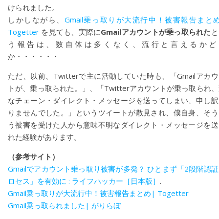
けられました。
しかしながら、
Gmail乗っ取りが大流行中！被害報告まとめ
Togetter
を見ても、実際に
Gmailアカウントが乗っ取られた
と
う報告は、数自体は多くなく、流行と言えるかど
か・・・・・・
ただ、以前、Twitterで主に活動していた時も、「Gmailアカ
トが、乗っ取られた。」、「Twitterアカウントが乗っ取られ
なチェーン・ダイレクト・メッセージを送ってしまい、申し訳
りませんでした。」というツイートが散見され、僕自身、そう
う被害を受けた人から意味不明なダイレクト・メッセージを送
れた経験があります。
（参考サイト）
Gmailでアカウント乗っ取り被害が多発？ ひとまず「2段階認
ロセス」を有効に : ライフハッカー［日本版］
.
Gmail乗っ取りが大流行中！被害報告まとめ| Togetter
Gmail乗っ取られました| がりらぼ